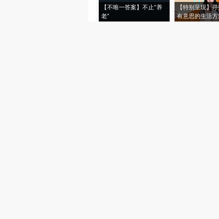
【不唯一答案】不止“养
【特别呈现】寻
老”
有意思的生活方