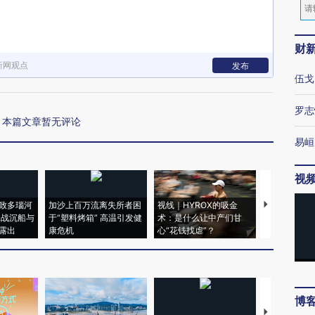
财
新网观点
发布
伍戈
罗志
本篇文章暂无评论
易峘
视
致多瑙河
加沙上百万流离失所者困
视线｜HYROX的吸金
马航飞行员
二战沉船与
于“塑料烤箱” 高温引发健
术：是什么让中产们甘
粒摇头丸 尿
露出
康危机
心“花钱找虐”？
毒品
博
【推广】走