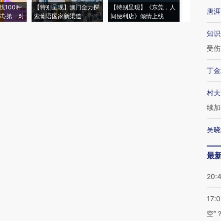
找100种
【特别呈现】澳门全力探
【特别呈现】《东莞，人
会，让数智科
唐涯
式·第一对
索葡语国家新渠道
间便利店》倾情上线
业
知识
受伤
丁金
村夫
续加
吴晓
最
20:
17:
空”