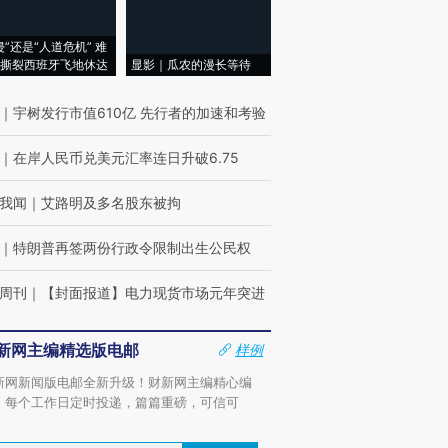
侵”还是“人道危机” 难
撕裂西班牙飞地休达
显影｜瓜农的漫长等待
｜
宇树发行市值610亿 先行者的加速和考验
｜
在岸人民币兑美元汇率连日升破6.75
我闻
｜
艾路明及多名股东被拘
｜
特朗普再签两份行政令限制出生公民权
周刊
｜
【封面报道】电力现货市场元年突进
新网主编精选版电邮
样例
新网新闻版电邮全新升级！财新网主编精心编
，每个工作日定时投递，篇篇重磅，可信可
。