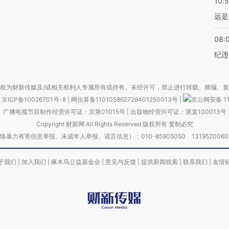
10:
远是
08:
纪违
权为财新传媒及/或相关权利人专属所有或持有。未经许可，禁止进行转载、摘编、
京ICP备10026701号-8
|
网信算备110105862729401250013号
|
京公网安备 11
广播电视节目制作经营许可证：京第01015号
|
出版物经营许可证：第直100013号
Copyright 财新网 All Rights Reserved 版权所有 复制必究
害信息举报、未成年人举报、谣言信息）：010-85905050 13195200605 举报邮
于我们
|
加入我们
|
啄木鸟公益基金会
|
意见与反馈
|
提供新闻线索
|
联系我们
|
友情