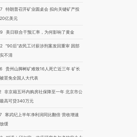
57
特朗普召开矿业圆桌会 拟向关键矿产投
20亿美元
09
美日联合干预汇率，为何影响了黄金
32
“90后”农民工讨薪涉刑案发回重审 因部
实不清
36
贵州山脚树矿难致16人死亡近三年 矿长
被罢免全国人大代表
2
非京籍五环内购房社保降至一年 北京市公
最高可贷340万元
7
寒武纪上半年净利润同比翻倍 营收增速
放缓