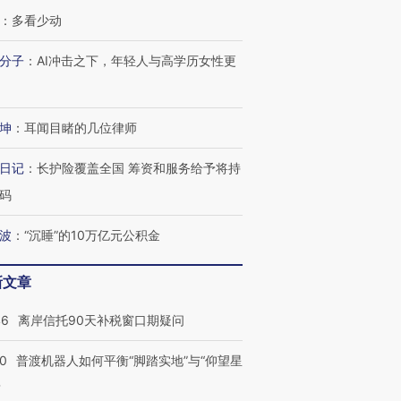
技“链”接产
【特别呈现】寻找100种
CFO：不靠规模取胜，华
【特别呈
：
多看少动
有意思的生活方式·第三对
住三大增长引擎是什么？
有意思的
分子
：
AI冲击之下，年轻人与高学历女性更
坤
：
耳闻目睹的几位律师
日记
：
长护险覆盖全国 筹资和服务给予将持
码
波
：
“沉睡”的10万亿元公积金
新文章
46
离岸信托90天补税窗口期疑问
00
普渡机器人如何平衡“脚踏实地”与“仰望星
？