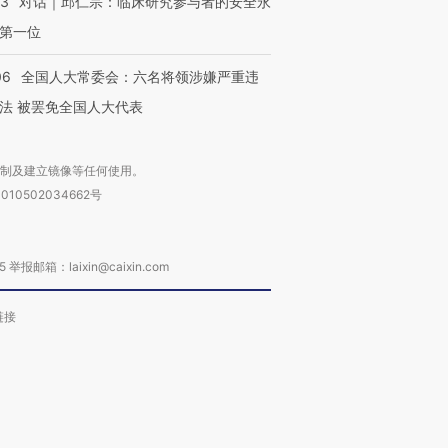
53
对话｜邱仁宗：临床研究参与者的安全永
第一位
06
全国人大常委会：六名将领涉嫌严重违
法 被罢免全国人大代表
复制及建立镜像等任何使用。
010502034662号
箱：laixin@caixin.com
链接