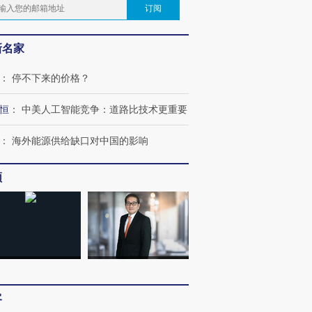
订阅
新名家
：
停不下来的价格？
恒
：
中美人工智能竞争：道路比技术更重要
：
海外能源供给缺口对中国的影响
频
跨国走私7万
视线｜被称为“蟑螂”的印
视线｜“入侵”还是“人道危
检体内含3种
度Z世代 用街头抗争将教
机”？难民潮撕裂西班牙
秘鲁纳斯
育部长拱下台
飞地休达
13人遇难
客
进第四届链博
【商旅对话】华住集团