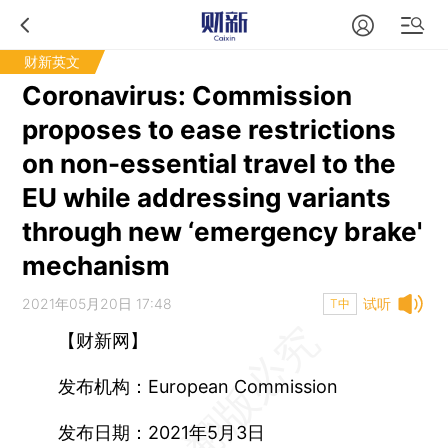
财新英文
Coronavirus: Commission
proposes to ease restrictions
on non-essential travel to the
EU while addressing variants
through new ‘emergency brake'
mechanism
2021年05月20日 17:48
试听
T中
【财新网】
发布机构：European Commission
发布日期：2021年5月3日