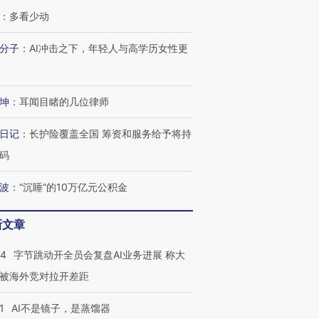
：
多看少动
分子
：
AI冲击之下，年轻人与高学历女性更
坤
：
耳闻目睹的几位律师
日记
：
长护险覆盖全国 筹资和服务给予将持
码
波
：
“沉睡”的10万亿元公积金
新文章
OX的吸金
马航飞行员跨国走私7万
视线｜被称为“蟑螂”的印
44
字节跳动开全员会复盘AI业务进展 称大
让中产们甘
粒摇头丸 尿检体内含3种
度Z世代 用街头抗争将教
秘鲁纳斯
”？
毒品
育部长拱下台
13人遇难
被海外竞对拉开差距
1
AI不是镜子，是蒸馏器