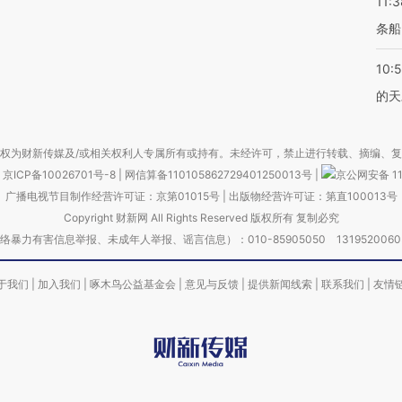
11:3
条船
10:
的天
权为财新传媒及/或相关权利人专属所有或持有。未经许可，禁止进行转载、摘编、
京ICP备10026701号-8
|
网信算备110105862729401250013号
|
京公网安备 11
广播电视节目制作经营许可证：京第01015号
|
出版物经营许可证：第直100013号
Copyright 财新网 All Rights Reserved 版权所有 复制必究
害信息举报、未成年人举报、谣言信息）：010-85905050 13195200605 举报邮
于我们
|
加入我们
|
啄木鸟公益基金会
|
意见与反馈
|
提供新闻线索
|
联系我们
|
友情