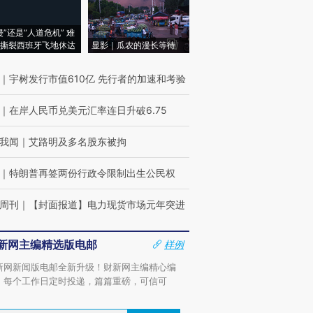
侵”还是“人道危机” 难
撕裂西班牙飞地休达
显影｜瓜农的漫长等待
｜
宇树发行市值610亿 先行者的加速和考验
｜
在岸人民币兑美元汇率连日升破6.75
我闻
｜
艾路明及多名股东被拘
｜
特朗普再签两份行政令限制出生公民权
周刊
｜
【封面报道】电力现货市场元年突进
新网主编精选版电邮
样例
新网新闻版电邮全新升级！财新网主编精心编
，每个工作日定时投递，篇篇重磅，可信可
。