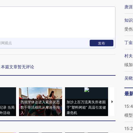
唐涯
知识
受伤
丁金
新网观点
发布
村夫
续加
本篇文章暂无评论
吴晓
最
西班牙休达进入紧急状态
加沙上百万流离失所者困
视线｜HYR
15:
纪录 当局
数千非法移民从摩洛哥闯
于“塑料烤箱” 高温引发健
术：是什么
外活动
入
康危机
心“花钱找虐
模型
15:2