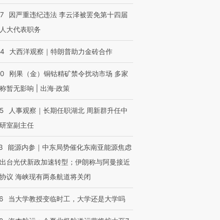
07
因严重违纪违法 李云泽被罢免第十四届
进第四届链博
【商旅对话】华住集团
人大代表职务
技“链”接产
【特别呈现】寻找100种
CFO：不靠规模取胜，华
【特别呈
有意思的生活方式·第三对
住三大增长引擎是什么？
有意思的
44
大西洋观察｜特朗普助力金砖合作
40
刚果（金）铜钴精矿禁令扰动市场 多家
称暂无影响 | 出海·政策
25
人事观察｜长期任职湖北 周新群升任中
研室副主任
3
能源内参｜中东局势催化东南亚能源焦虑
出台光伏新政加速转型；伊朗称与阿曼接近
协议 海峡现有两条航道将关闭
6
当大学教授变临时工，大学还是大学吗