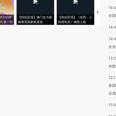
15:
【推广】走
全国
找100种
【特别呈现】澳门全力探
【特别呈现】《东莞，人
会，让数智科
式·第一对
索葡语国家新渠道
间便利店》倾情上线
业
14:
14:
企业
13:
央政
12:1
多国
达成
11:5