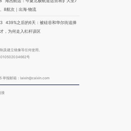
8
海杰航运：今夏北极航道运营将扩大至7
、8航次｜出海·物流
53
439%之后的6天：被硅谷和华尔街追捧
才，为何走入杠杆误区
复制及建立镜像等任何使用。
010502034662号
箱：laixin@caixin.com
链接