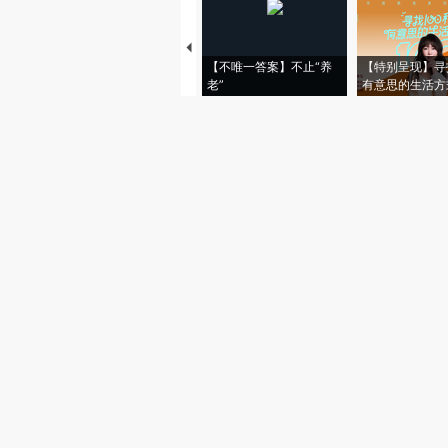
【不唯一答案】不止“养
【特别呈现】寻
老”
有意思的生活方