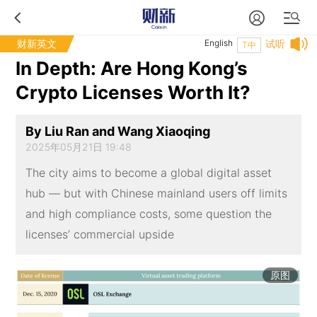
财新英文
English
试听
T中
In Depth: Are Hong Kong’s
Crypto Licenses Worth It?
By Liu Ran and Wang Xiaoqing
2025年05月21日 19:48
The city aims to become a global digital asset
hub — but with Chinese mainland users off limits
and high compliance costs, some question the
licenses’ commercial upside
原图