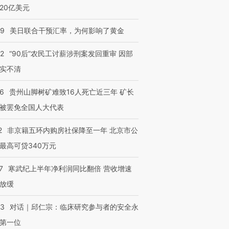
20亿美元
09
美日联合干预汇率，为何影响了黄金
32
“90后”农民工讨薪涉刑案发回重审 因部
进第四届链博
【商旅对话】华住集团
实不清
技“链”接产
【特别呈现】寻找100种
CFO：不靠规模取胜，华
【特别呈
有意思的生活方式·第三对
住三大增长引擎是什么？
有意思的
36
贵州山脚树矿难致16人死亡近三年 矿长
被罢免全国人大代表
2
非京籍五环内购房社保降至一年 北京市公
最高可贷340万元
7
寒武纪上半年净利润同比翻倍 营收增速
放缓
53
对话｜邱仁宗：临床研究参与者的安全永
第一位