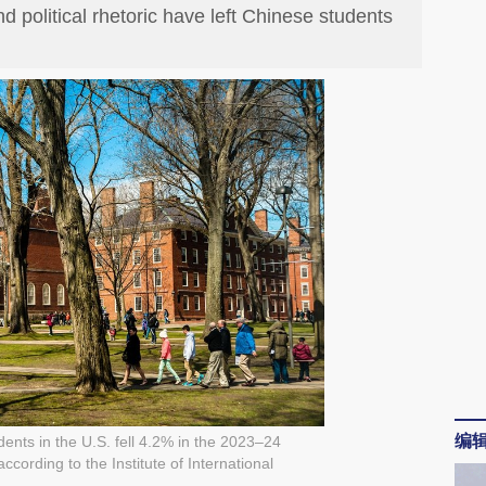
d political rhetoric have left Chinese students
编
nts in the U.S. fell 4.2% in the 2023–24
cording to the Institute of International