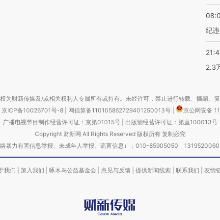
08:
纪违
21:
2.
权为财新传媒及/或相关权利人专属所有或持有。未经许可，禁止进行转载、摘编、
京ICP备10026701号-8
|
网信算备110105862729401250013号
|
京公网安备 11
广播电视节目制作经营许可证：京第01015号
|
出版物经营许可证：第直100013号
Copyright 财新网 All Rights Reserved 版权所有 复制必究
害信息举报、未成年人举报、谣言信息）：010-85905050 13195200605 举报邮
于我们
|
加入我们
|
啄木鸟公益基金会
|
意见与反馈
|
提供新闻线索
|
联系我们
|
友情