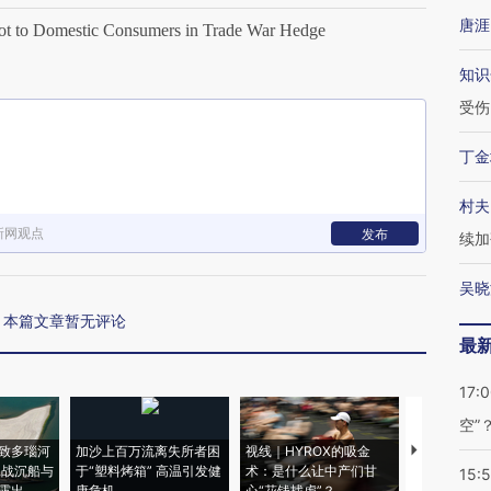
唐涯
 to Domestic Consumers in Trade War Hedge
知识
受伤
丁金
村夫
新网观点
发布
续加
吴晓
本篇文章暂无评论
最
17:
空”
致多瑙河
加沙上百万流离失所者困
视线｜HYROX的吸金
马航飞行员
二战沉船与
于“塑料烤箱” 高温引发健
术：是什么让中产们甘
粒摇头丸 尿
15:
露出
康危机
心“花钱找虐”？
毒品