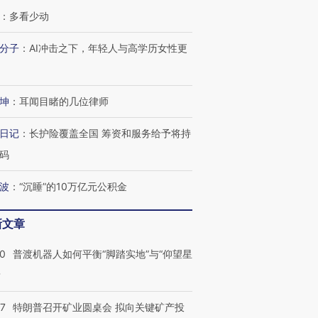
：
多看少动
分子
：
AI冲击之下，年轻人与高学历女性更
坤
：
耳闻目睹的几位律师
日记
：
长护险覆盖全国 筹资和服务给予将持
码
波
：
“沉睡”的10万亿元公积金
新文章
00
普渡机器人如何平衡“脚踏实地”与“仰望星
？
跨国走私7万
视线｜被称为“蟑螂”的印
视线｜“入侵”还是“人道危
检体内含3种
度Z世代 用街头抗争将教
机”？难民潮撕裂西班牙
秘鲁纳斯
57
特朗普召开矿业圆桌会 拟向关键矿产投
育部长拱下台
飞地休达
13人遇难