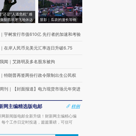
侵”还是“人道危机” 难
撕裂西班牙飞地休达
显影｜瓜农的漫长等待
｜
宇树发行市值610亿 先行者的加速和考验
｜
在岸人民币兑美元汇率连日升破6.75
我闻
｜
艾路明及多名股东被拘
｜
特朗普再签两份行政令限制出生公民权
周刊
｜
【封面报道】电力现货市场元年突进
新网主编精选版电邮
样例
新网新闻版电邮全新升级！财新网主编精心编
，每个工作日定时投递，篇篇重磅，可信可
。