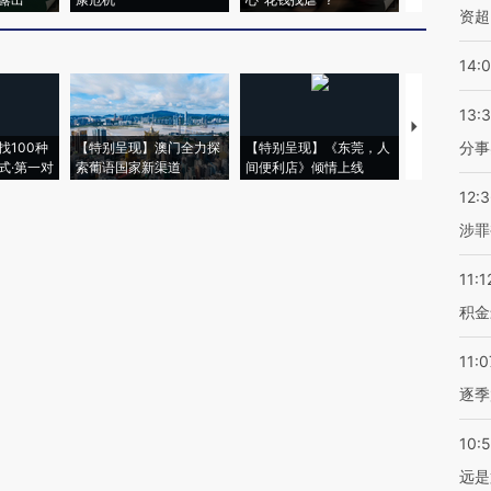
资超
14:
13:
【推广】走
分事
找100种
【特别呈现】澳门全力探
【特别呈现】《东莞，人
会，让数智科
式·第一对
索葡语国家新渠道
间便利店》倾情上线
业
12:
涉罪
11:1
积金
11:0
逐季
10:
远是