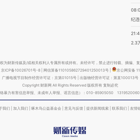
08:
纪违
21:
2.
权为财新传媒及/或相关权利人专属所有或持有。未经许可，禁止进行转载、摘编、
京ICP备10026701号-8
|
网信算备110105862729401250013号
|
京公网安备 11
广播电视节目制作经营许可证：京第01015号
|
出版物经营许可证：第直100013号
Copyright 财新网 All Rights Reserved 版权所有 复制必究
害信息举报、未成年人举报、谣言信息）：010-85905050 13195200605 举报邮
于我们
|
加入我们
|
啄木鸟公益基金会
|
意见与反馈
|
提供新闻线索
|
联系我们
|
友情