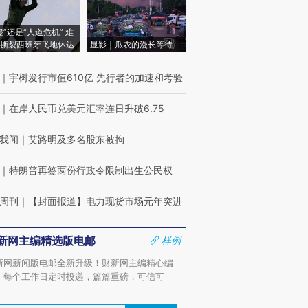
侵”还是“人道危机” 难
撕裂西班牙飞地休达
显影｜瓜农的漫长等待
｜
宇树发行市值610亿 先行者的加速和考验
｜
在岸人民币兑美元汇率连日升破6.75
我闻
｜
艾路明及多名股东被拘
｜
特朗普再签两份行政令限制出生公民权
周刊
｜
【封面报道】电力现货市场元年突进
新网主编精选版电邮
样例
新网新闻版电邮全新升级！财新网主编精心编
，每个工作日定时投递，篇篇重磅，可信可
。