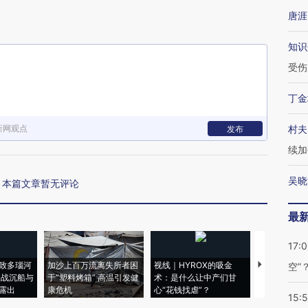
唐涯
知识
受伤
丁金
新网观点
村夫
发布
续加
吴晓
本篇文章暂无评论
最
17:
致多瑙河
加沙上百万流离失所者困
视线｜HYROX的吸金
马航飞行员
空”
二战沉船与
于“塑料烤箱” 高温引发健
术：是什么让中产们甘
粒摇头丸 尿
露出
康危机
心“花钱找虐”？
毒品
15: