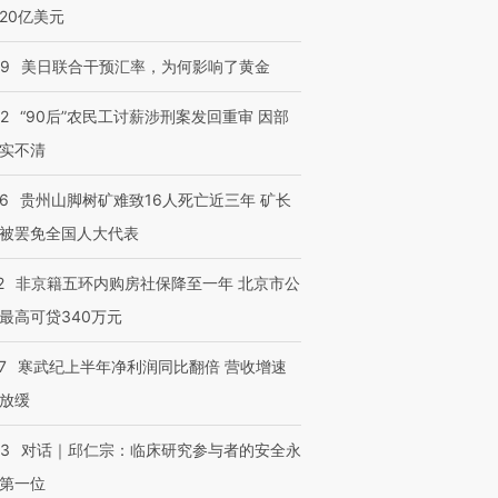
20亿美元
09
美日联合干预汇率，为何影响了黄金
进第四届链博
【商旅对话】华住集团
32
“90后”农民工讨薪涉刑案发回重审 因部
技“链”接产
【特别呈现】寻找100种
CFO：不靠规模取胜，华
【特别呈
有意思的生活方式·第三对
住三大增长引擎是什么？
有意思的
实不清
36
贵州山脚树矿难致16人死亡近三年 矿长
被罢免全国人大代表
2
非京籍五环内购房社保降至一年 北京市公
最高可贷340万元
7
寒武纪上半年净利润同比翻倍 营收增速
放缓
53
对话｜邱仁宗：临床研究参与者的安全永
第一位