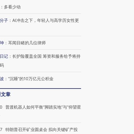
：
多看少动
分子
：
AI冲击之下，年轻人与高学历女性更
坤
：
耳闻目睹的几位律师
日记
：
长护险覆盖全国 筹资和服务给予将持
码
波
：
“沉睡”的10万亿元公积金
新文章
00
普渡机器人如何平衡“脚踏实地”与“仰望星
跨国走私7万
视线｜被称为“蟑螂”的印
视线｜“入侵”还是“人道危
？
检体内含3种
度Z世代 用街头抗争将教
机”？难民潮撕裂西班牙
秘鲁纳斯
育部长拱下台
飞地休达
13人遇难
57
特朗普召开矿业圆桌会 拟向关键矿产投