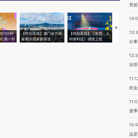
资超
14:
【推广】走
13:
找100种
【特别呈现】澳门全力探
【特别呈现】《东莞，人
会，让数智科
式·第一对
索葡语国家新渠道
间便利店》倾情上线
业
分事
12:
涉罪
11:1
积金
11:0
逐季
10:
远是