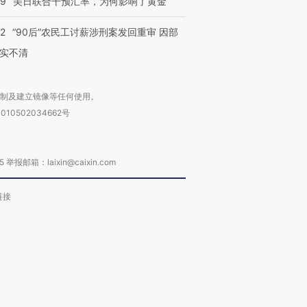
09
美日联合干预汇率，为何影响了黄金
32
“90后”农民工讨薪涉刑案发回重审 因部
实不清
复制及建立镜像等任何使用。
010502034662号
箱：laixin@caixin.com
链接