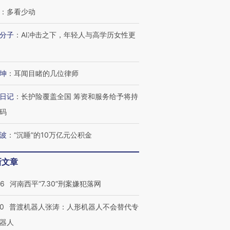
：
多看少动
分子
：
AI冲击之下，年轻人与高学历女性更
坤
：
耳闻目睹的几位律师
日记
：
长护险覆盖全国 筹资和服务给予将持
码
波
：
“沉睡”的10万亿元公积金
”还是“人道危
湖北宜昌局部短时降雨
哈尔滨遭遇短时极端强降
新文章
撕裂西班牙
128毫米 紧急转移近
雨 3小时累计雨量超80毫
秘鲁纳斯
4000人
米
13人遇难
26
河南西平“7.30”刑案嫌犯落网
00
普渡机器人张涛：人形机器人不会替代专
器人