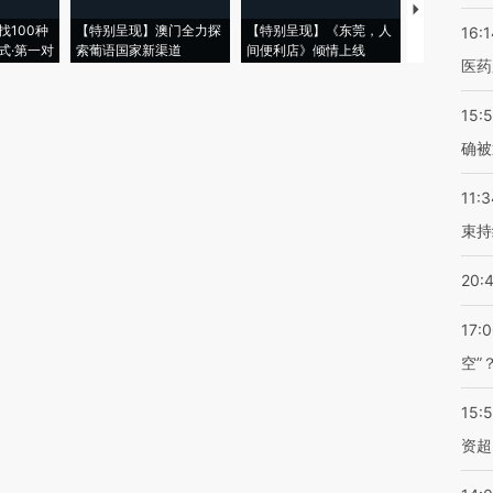
【推广】走
找100种
【特别呈现】澳门全力探
【特别呈现】《东莞，人
会，让数智科
16:1
式·第一对
索葡语国家新渠道
间便利店》倾情上线
业
医药
15:5
确被
11:3
束持
20:
17:
空”
15:
资超