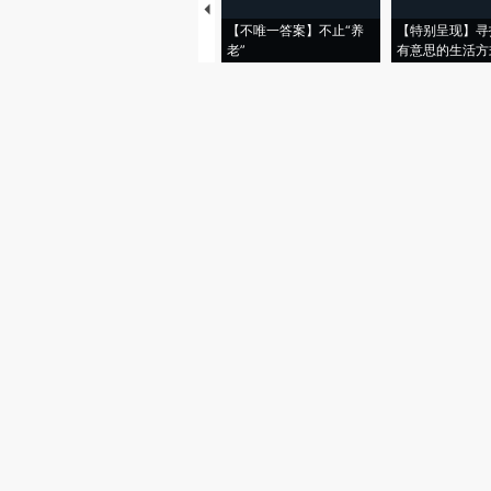
【不唯一答案】不止“养
【特别呈现】寻
老”
有意思的生活方