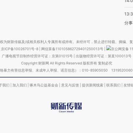
14:
13:
分事
权为财新传媒及/或相关权利人专属所有或持有。未经许可，禁止进行转载、摘编、
京ICP备10026701号-8
|
网信算备110105862729401250013号
|
京公网安备 11
广播电视节目制作经营许可证：京第01015号
|
出版物经营许可证：第直100013号
Copyright 财新网 All Rights Reserved 版权所有 复制必究
害信息举报、未成年人举报、谣言信息）：010-85905050 13195200605 举报邮
于我们
|
加入我们
|
啄木鸟公益基金会
|
意见与反馈
|
提供新闻线索
|
联系我们
|
友情