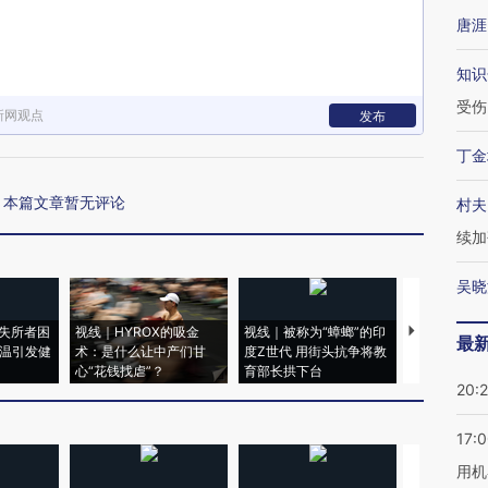
唐涯
知识
受伤
新网观点
发布
丁金
本篇文章暂无评论
村夫
续加
吴晓
失所者困
视线｜HYROX的吸金
视线｜被称为“蟑螂”的印
视线｜“入侵
最
高温引发健
术：是什么让中产们甘
度Z世代 用街头抗争将教
机”？难民潮
心“花钱找虐”？
育部长拱下台
飞地休达
20:
17:
用机