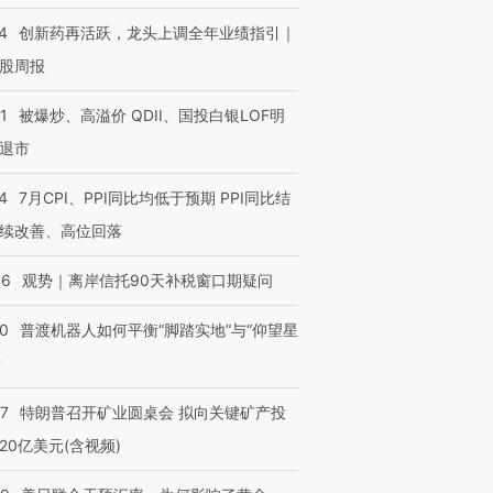
进第四届链博
【商旅对话】华住集团
技“链”接产
【特别呈现】寻找100种
CFO：不靠规模取胜，华
【特别呈
4
创新药再活跃，龙头上调全年业绩指引｜
有意思的生活方式·第三对
住三大增长引擎是什么？
有意思的
股周报
1
被爆炒、高溢价 QDII、国投白银LOF明
退市
4
7月CPI、PPI同比均低于预期 PPI同比结
续改善、高位回落
46
观势｜离岸信托90天补税窗口期疑问
00
普渡机器人如何平衡“脚踏实地”与“仰望星
？
57
特朗普召开矿业圆桌会 拟向关键矿产投
20亿美元(含视频)