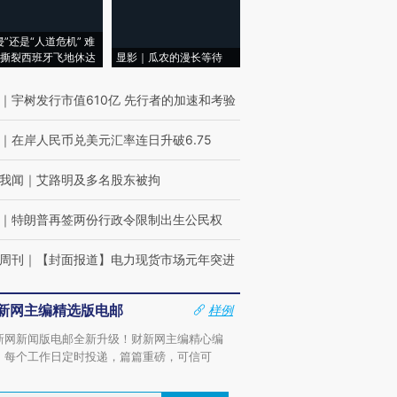
侵”还是“人道危机” 难
撕裂西班牙飞地休达
显影｜瓜农的漫长等待
｜
宇树发行市值610亿 先行者的加速和考验
｜
在岸人民币兑美元汇率连日升破6.75
我闻
｜
艾路明及多名股东被拘
｜
特朗普再签两份行政令限制出生公民权
周刊
｜
【封面报道】电力现货市场元年突进
新网主编精选版电邮
样例
新网新闻版电邮全新升级！财新网主编精心编
，每个工作日定时投递，篇篇重磅，可信可
。