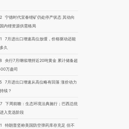
2
宁德时代宜春锂矿仍处停产状态 其动向
国内锂资源供需格局
1
7月进出口增速高位放缓，价格驱动还能
多久
8
央行7月继续增持近20吨黄金 累计储备超
600万盎司
5
7月进出口增速从高位略有回落 涨价动力
持续？
07
下周前瞻：生态环境法典施行；巴西总统
进入竞选阶段
1
特朗普坚称美国防空弹药库存充足 但不