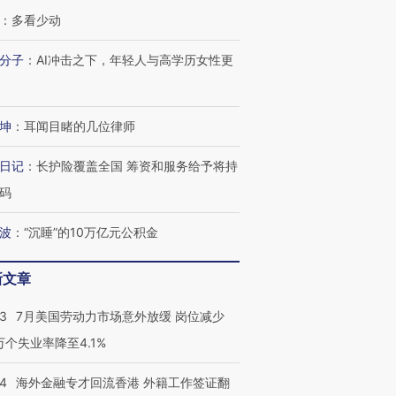
：
多看少动
分子
：
AI冲击之下，年轻人与高学历女性更
坤
：
耳闻目睹的几位律师
日记
：
长护险覆盖全国 筹资和服务给予将持
码
跨国走私7万
视线｜被称为“蟑螂”的印
视线｜“入侵”还是“人道危
波
：
“沉睡”的10万亿元公积金
检体内含3种
度Z世代 用街头抗争将教
机”？难民潮撕裂西班牙
秘鲁纳斯
育部长拱下台
飞地休达
13人遇难
新文章
43
7月美国劳动力市场意外放缓 岗位减少
3万个失业率降至4.1%
进第四届链博
【商旅对话】华住集团
技“链”接产
【特别呈现】寻找100种
CFO：不靠规模取胜，华
【特别呈
14
海外金融专才回流香港 外籍工作签证翻
有意思的生活方式·第三对
住三大增长引擎是什么？
有意思的