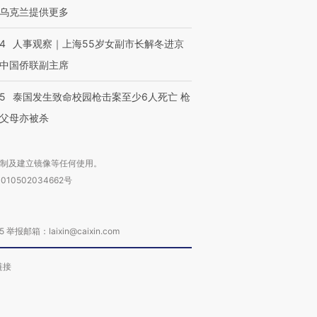
乌克兰提供更多
24
人事观察｜上海55岁女副市长解冬进京
中国侨联副主席
45
泰国发生致命校园枪击案至少6人死亡 枪
父母亦被杀
复制及建立镜像等任何使用。
010502034662号
箱：laixin@caixin.com
链接