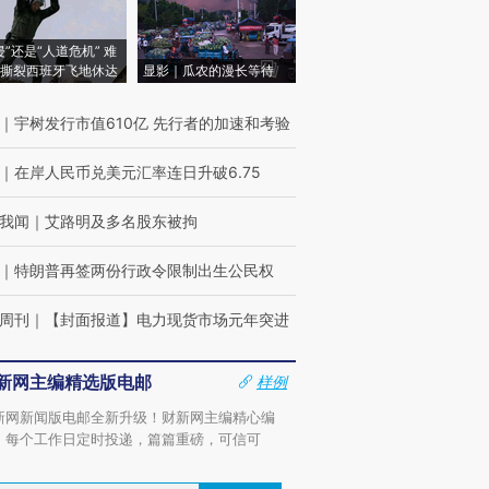
侵”还是“人道危机” 难
撕裂西班牙飞地休达
显影｜瓜农的漫长等待
｜
宇树发行市值610亿 先行者的加速和考验
｜
在岸人民币兑美元汇率连日升破6.75
我闻
｜
艾路明及多名股东被拘
｜
特朗普再签两份行政令限制出生公民权
周刊
｜
【封面报道】电力现货市场元年突进
新网主编精选版电邮
样例
新网新闻版电邮全新升级！财新网主编精心编
，每个工作日定时投递，篇篇重磅，可信可
。