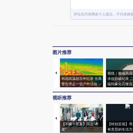
评论仅代表网友个人观点，不代表财
图片推荐
视线｜极端高温
韩国高温创百年纪录 当局
水位跌破纪录 
警告停止一切户外活动
猛犸象化石接连
视听推荐
【不唯一答案】不止“养
【特别呈现】寻
老”
有意思的生活方