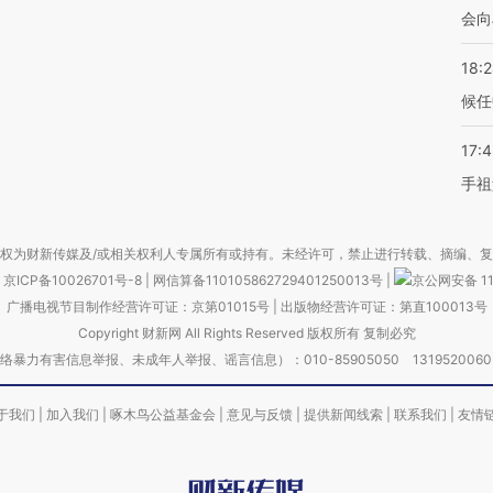
会向
18:
候任
17:
手祖
权为财新传媒及/或相关权利人专属所有或持有。未经许可，禁止进行转载、摘编、
京ICP备10026701号-8
|
网信算备110105862729401250013号
|
京公网安备 11
广播电视节目制作经营许可证：京第01015号
|
出版物经营许可证：第直100013号
Copyright 财新网 All Rights Reserved 版权所有 复制必究
害信息举报、未成年人举报、谣言信息）：010-85905050 13195200605 举报邮
于我们
|
加入我们
|
啄木鸟公益基金会
|
意见与反馈
|
提供新闻线索
|
联系我们
|
友情