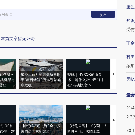
唐涯
新网观点
发布
知识
受伤
本篇文章暂无评论
丁金
村夫
续加
致多瑙河
加沙上百万流离失所者困
视线｜HYROX的吸金
马航飞行员
吴晓
二战沉船与
于“塑料烤箱” 高温引发健
术：是什么让中产们甘
粒摇头丸 尿
露出
康危机
心“花钱找虐”？
毒品
最
21:
2.
【推广】走
找100种
【特别呈现】澳门全力探
【特别呈现】《东莞，人
会，让数智科
20:
式·第一对
索葡语国家新渠道
间便利店》倾情上线
业