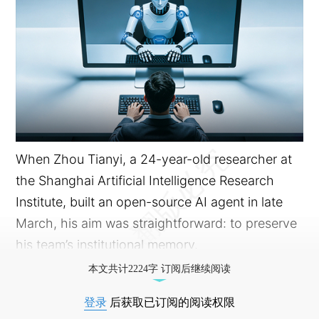
When Zhou Tianyi, a 24-year-old researcher at
the Shanghai Artificial Intelligence Research
Institute, built an open-source AI agent in late
March, his aim was straightforward: to preserve
his team’s institutional memory.
本文共计2224字 订阅后继续阅读
登录
后获取已订阅的阅读权限