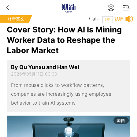
财新英文
English
试听
T中
Cover Story: How AI Is Mining
Worker Data to Reshape the
Labor Market
By Qu Yunxu and Han Wei
2026年05月11日 06:00
From mouse clicks to workflow patterns,
companies are increasingly using employee
behavior to train AI systems
原图