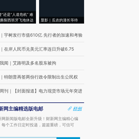
侵”还是“人道危机” 难
撕裂西班牙飞地休达
显影｜瓜农的漫长等待
｜
宇树发行市值610亿 先行者的加速和考验
｜
在岸人民币兑美元汇率连日升破6.75
我闻
｜
艾路明及多名股东被拘
｜
特朗普再签两份行政令限制出生公民权
周刊
｜
【封面报道】电力现货市场元年突进
新网主编精选版电邮
样例
新网新闻版电邮全新升级！财新网主编精心编
，每个工作日定时投递，篇篇重磅，可信可
。