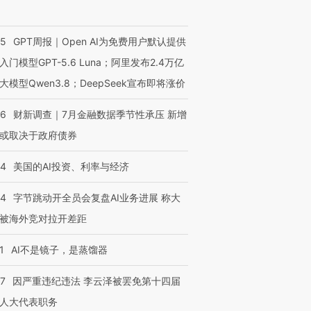
技“链”接产
【特别呈现】寻找100种
CFO：不靠规模取胜，华
【特别呈
有意思的生活方式·第三对
住三大增长引擎是什么？
有意思的
55
GPT周报｜Open AI为免费用户默认提供
入门模型GPT-5.6 Luna；阿里发布2.4万亿
大模型Qwen3.8；DeepSeek宣布即将涨价
46
财新调查｜7月金融数据季节性承压 新增
或取决于政府债券
44
美国的AI投资、利率与经济
44
字节跳动开全员会复盘AI业务进展 称大
被海外竞对拉开差距
1
AI不是镜子，是蒸馏器
07
因严重违纪违法 李云泽被罢免第十四届
人大代表职务