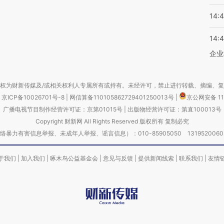
14:
14:
企业
权为财新传媒及/或相关权利人专属所有或持有。未经许可，禁止进行转载、摘编、
京ICP备10026701号-8
|
网信算备110105862729401250013号
|
京公网安备 11
广播电视节目制作经营许可证：京第01015号
|
出版物经营许可证：第直100013号
Copyright 财新网 All Rights Reserved 版权所有 复制必究
害信息举报、未成年人举报、谣言信息）：010-85905050 13195200605 举报邮
于我们
|
加入我们
|
啄木鸟公益基金会
|
意见与反馈
|
提供新闻线索
|
联系我们
|
友情