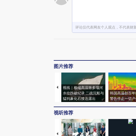
评论仅代表网友个人观点，不代表财
图片推荐
视线｜极端高温致多瑙河
水位跌破纪录 二战沉船与
韩国高温创百年
猛犸象化石接连露出
警告停止一切户
视听推荐