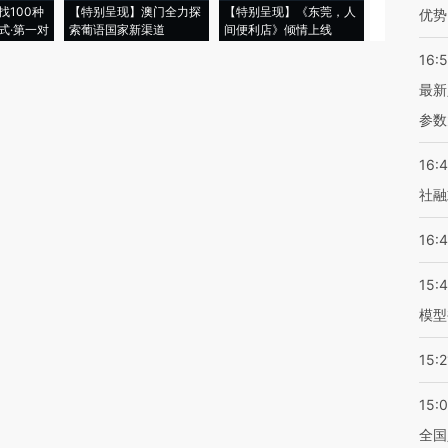
找100种
【特别呈现】澳门全力探
【特别呈现】《东莞，人
会，让数智科
优势
式·第一对
索葡语国家新渠道
间便利店》倾情上线
业
16:
最新
参数
16:
社融
16:
15:
模型
15:2
15:
全国