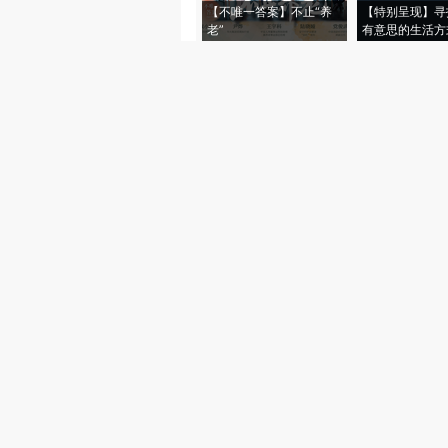
【不唯一答案】不止“养
【特别呈现】寻
老”
有意思的生活方