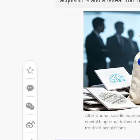
acquisitions and a retreat from 
After Zhuhai sold its econom
capital binge that followed
troubled acquisitions.