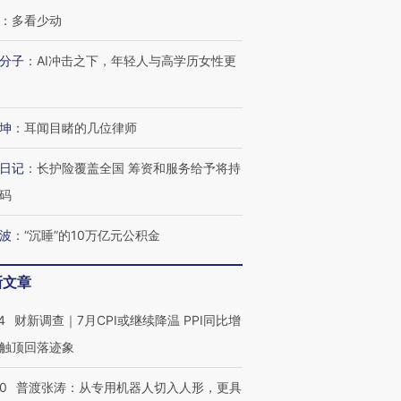
：
多看少动
分子
：
AI冲击之下，年轻人与高学历女性更
坤
：
耳闻目睹的几位律师
日记
：
长护险覆盖全国 筹资和服务给予将持
码
波
：
“沉睡”的10万亿元公积金
跨国走私7万
视线｜被称为“蟑螂”的印
视线｜“入侵”还是“人道危
检体内含3种
度Z世代 用街头抗争将教
机”？难民潮撕裂西班牙
秘鲁纳斯
新文章
育部长拱下台
飞地休达
13人遇难
4
财新调查｜7月CPI或继续降温 PPI同比增
触顶回落迹象
00
普渡张涛：从专用机器人切入人形，更具
进第四届链博
【商旅对话】华住集团