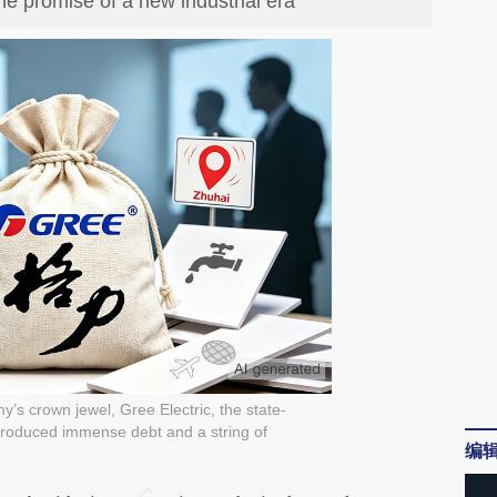
the promise of a new industrial era
y’s crown jewel, Gree Electric, the state-
 produced immense debt and a string of
编