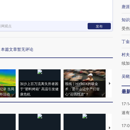
唐涯
知识
新网观点
发布
受伤
丁金
本篇文章暂无评论
村夫
续加
吴晓
加沙上百万流离失所者困
视线｜HYROX的吸金
马航飞行员
纪录 当局
于“塑料烤箱” 高温引发健
术：是什么让中产们甘
粒摇头丸 尿
最
外活动
康危机
心“花钱找虐”？
毒品
17:1
速有
17:
【推广】走