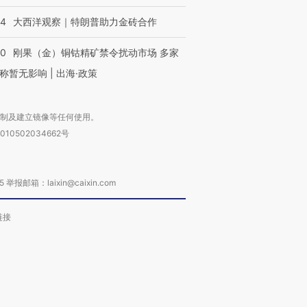
44
大西洋观察｜特朗普助力金砖合作
40
刚果（金）铜钴精矿禁令扰动市场 多家
称暂无影响 | 出海·政策
复制及建立镜像等任何使用。
010502034662号
箱：laixin@caixin.com
链接