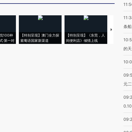
11:5
11:3
条船
【推广】走
找100种
【特别呈现】澳门全力探
【特别呈现】《东莞，人
会，让数智科
10:
式·第一对
索葡语国家新渠道
间便利店》倾情上线
业
的天
10:
09:
元二
09:
0.1
09: