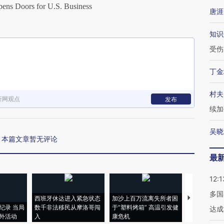
ns Doors for U.S. Business
唐涯
知识
受伤
丁金
村夫
新网观点
发布
续加
吴晓
本篇文章暂无评论
最
12:1
多国
西班牙休达进入紧急状态
加沙上百万流离失所者困
视线｜HYR
纪录 当局
数千非法移民从摩洛哥闯
于“塑料烤箱” 高温引发健
术：是什么
达成
外活动
入
康危机
心“花钱找虐