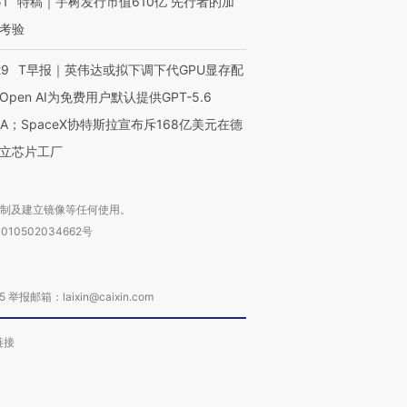
51
特稿｜宇树发行市值610亿 先行者的加
考验
29
T早报｜英伟达或拟下调下代GPU显存配
Open AI为免费用户默认提供GPT-5.6
NA；SpaceX协特斯拉宣布斥168亿美元在德
立芯片工厂
复制及建立镜像等任何使用。
010502034662号
箱：laixin@caixin.com
链接