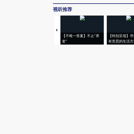
视听推荐
【不唯一答案】不止“养
【特别呈现】寻
老”
有意思的生活方