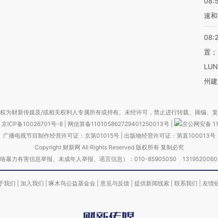
08:
速和
08:
置；
LU
州建
权为财新传媒及/或相关权利人专属所有或持有。未经许可，禁止进行转载、摘编、
京ICP备10026701号-8
|
网信算备110105862729401250013号
|
京公网安备 11
广播电视节目制作经营许可证：京第01015号
|
出版物经营许可证：第直100013号
Copyright 财新网 All Rights Reserved 版权所有 复制必究
害信息举报、未成年人举报、谣言信息）：010-85905050 13195200605 举报邮
于我们
|
加入我们
|
啄木鸟公益基金会
|
意见与反馈
|
提供新闻线索
|
联系我们
|
友情