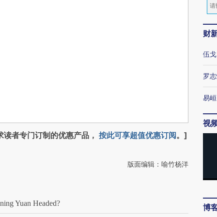
财
伍戈
罗志
易峘
视
求读者专门订制的优惠产品，
按此可享超值优惠订阅
。]
版面编辑：喻竹杨洋
ning Yuan Headed?
博