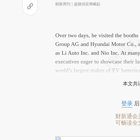
财新周刊｜超级供应商崛起
Over two days, he visited the booths
Group AG and Hyundai Motor Co., as 
as Li Auto Inc. and Nio Inc. At many
executives eager to showcase their la
world’s largest maker of EV batteries
本文共计
登录
后
财新通会
可畅读全