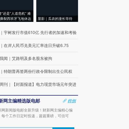
侵”还是“人道危机” 难
撕裂西班牙飞地休达
显影｜瓜农的漫长等待
｜
宇树发行市值610亿 先行者的加速和考验
｜
在岸人民币兑美元汇率连日升破6.75
我闻
｜
艾路明及多名股东被拘
｜
特朗普再签两份行政令限制出生公民权
周刊
｜
【封面报道】电力现货市场元年突进
新网主编精选版电邮
样例
新网新闻版电邮全新升级！财新网主编精心编
，每个工作日定时投递，篇篇重磅，可信可
。