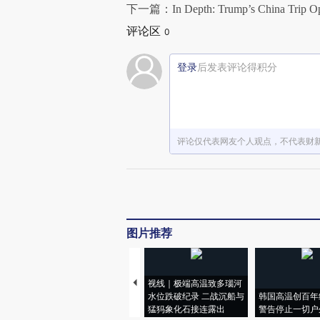
下一篇：In Depth: Trump’s China Trip Ope
评论区
0
登录
后发表评论得积分
评论仅代表网友个人观点，不代表财
图片推荐
视线｜极端高温致多瑙河
水位跌破纪录 二战沉船与
韩国高温创百年
猛犸象化石接连露出
警告停止一切户