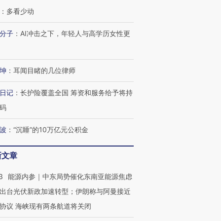
：
多看少动
分子
：
AI冲击之下，年轻人与高学历女性更
坤
：
耳闻目睹的几位律师
日记
：
长护险覆盖全国 筹资和服务给予将持
码
波
：
“沉睡”的10万亿元公积金
新文章
3
能源内参｜中东局势催化东南亚能源焦虑
出台光伏新政加速转型；伊朗称与阿曼接近
OX的吸金
马航飞行员跨国走私7万
视线｜被称为“蟑螂”的印
让中产们甘
粒摇头丸 尿检体内含3种
度Z世代 用街头抗争将教
秘鲁纳斯
协议 海峡现有两条航道将关闭
”？
毒品
育部长拱下台
13人遇难