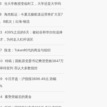
6
当大学教授变临时工，大学还是大学吗
8
海杰航运：今夏北极航道运营将扩大至7
、8航次｜出海·物流
进第四届链博
【商旅对话】华住集团
技“链”接产
【特别呈现】寻找100种
CFO：不靠规模取胜，华
【特别呈
53
439%之后的6天：被硅谷和华尔街追捧
有意思的生活方式·第三对
住三大增长引擎是什么？
有意思的
才，为何走入杠杆误区
07
陈龙：Token时代的商业与组织
50
特稿｜国航原党委书记樊澄受贿3847万
审待宣判 否认大多数指控
29
今日开盘：沪指报3896.49点 跌幅
0%
24
蓄势突破后的黄金