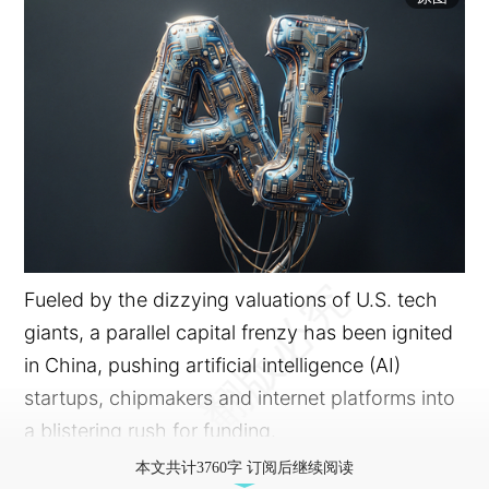
Fueled by the dizzying valuations of U.S. tech
giants, a parallel capital frenzy has been ignited
in China, pushing artificial intelligence (AI)
startups, chipmakers and internet platforms into
a blistering rush for funding.
本文共计3760字 订阅后继续阅读