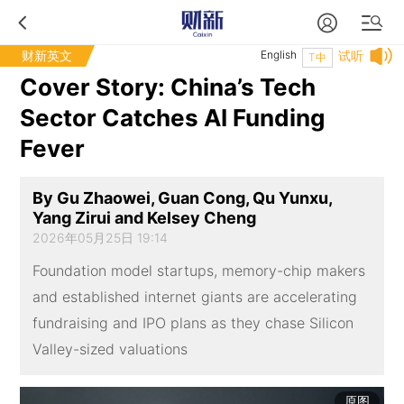
财新英文
English
试听
T中
Cover Story: China’s Tech
Sector Catches AI Funding
Fever
By Gu Zhaowei, Guan Cong, Qu Yunxu,
Yang Zirui and Kelsey Cheng
2026年05月25日 19:14
Foundation model startups, memory-chip makers
and established internet giants are accelerating
fundraising and IPO plans as they chase Silicon
Valley-sized valuations
原图