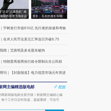
侵”还是“人道危机” 难
撕裂西班牙飞地休达
显影｜瓜农的漫长等待
｜
宇树发行市值610亿 先行者的加速和考验
｜
在岸人民币兑美元汇率连日升破6.75
我闻
｜
艾路明及多名股东被拘
｜
特朗普再签两份行政令限制出生公民权
周刊
｜
【封面报道】电力现货市场元年突进
新网主编精选版电邮
样例
新网新闻版电邮全新升级！财新网主编精心编
，每个工作日定时投递，篇篇重磅，可信可
。