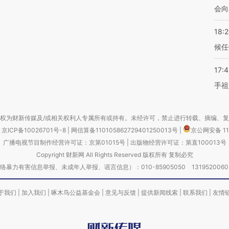
会向
18:
候任
17:
手祖
权为财新传媒及/或相关权利人专属所有或持有。未经许可，禁止进行转载、摘编、
京ICP备10026701号-8
|
网信算备110105862729401250013号
|
京公网安备 11
广播电视节目制作经营许可证：京第01015号
|
出版物经营许可证：第直100013号
Copyright 财新网 All Rights Reserved 版权所有 复制必究
害信息举报、未成年人举报、谣言信息）：010-85905050 13195200605 举报邮
于我们
|
加入我们
|
啄木鸟公益基金会
|
意见与反馈
|
提供新闻线索
|
联系我们
|
友情