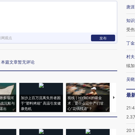
唐涯
知识
受伤
新网观点
发布
丁金
村夫
本篇文章暂无评论
续加
吴晓
最
致多瑙河
加沙上百万流离失所者困
视线｜HYROX的吸金
马航飞行员
二战沉船与
于“塑料烤箱” 高温引发健
术：是什么让中产们甘
粒摇头丸 尿
21:
露出
康危机
心“花钱找虐”？
毒品
2.
20: