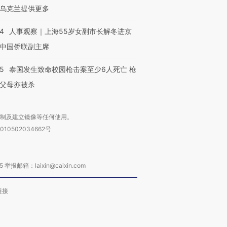
乌克兰提供更多
24
人事观察｜上海55岁女副市长解冬进京
中国侨联副主席
45
泰国发生致命校园枪击案至少6人死亡 枪
父母亦被杀
复制及建立镜像等任何使用。
010502034662号
箱：laixin@caixin.com
链接