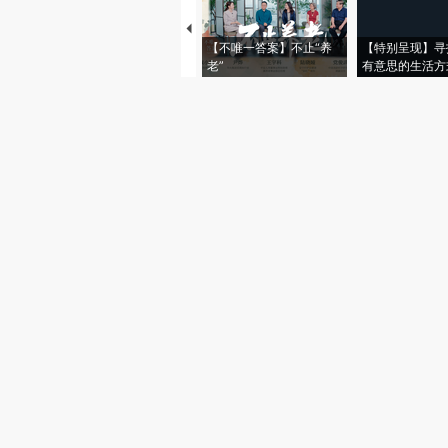
【不唯一答案】不止“养
【特别呈现】寻
老”
有意思的生活方