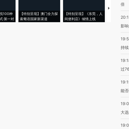
倍
【推广】走
找100种
【特别呈现】澳门全力探
【特别呈现】《东莞，人
会，让数智科
20:1
式·第一对
索葡语国家新渠道
间便利店》倾情上线
业
影响
19:5
持续
19:1
过7
19:1
能否
19:
大选
19:0