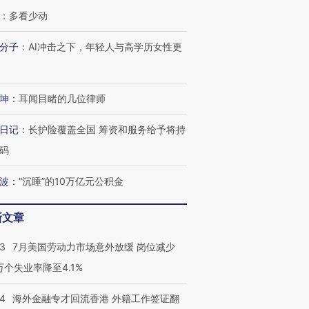
：
多看少动
分子
：
AI冲击之下，年轻人与高学历女性更
坤
：
耳闻目睹的几位律师
日记
：
长护险覆盖全国 筹资和服务给予将持
码
波
：
“沉睡”的10万亿元公积金
新文章
跨国走私7万
视线｜被称为“蟑螂”的印
视线｜“入侵”还是“人道危
检体内含3种
度Z世代 用街头抗争将教
机”？难民潮撕裂西班牙
秘鲁纳斯
43
7月美国劳动力市场意外放缓 岗位减少
育部长拱下台
飞地休达
13人遇难
3万个失业率降至4.1%
14
海外金融专才回流香港 外籍工作签证翻