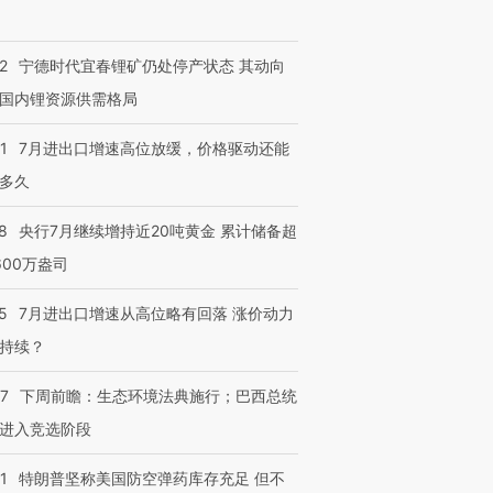
进第四届链博
【商旅对话】华住集团
技“链”接产
【特别呈现】寻找100种
CFO：不靠规模取胜，华
【特别呈
2
宁德时代宜春锂矿仍处停产状态 其动向
有意思的生活方式·第三对
住三大增长引擎是什么？
有意思的
国内锂资源供需格局
1
7月进出口增速高位放缓，价格驱动还能
多久
8
央行7月继续增持近20吨黄金 累计储备超
600万盎司
5
7月进出口增速从高位略有回落 涨价动力
持续？
07
下周前瞻：生态环境法典施行；巴西总统
进入竞选阶段
1
特朗普坚称美国防空弹药库存充足 但不