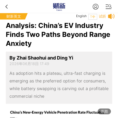
财新英文
English
试听
T中
Analysis: China’s EV Industry
Finds Two Paths Beyond Range
Anxiety
By Zhai Shaohui and Ding Yi
2026年06月18日 17:49
As adoption hits a plateau, ultra-fast charging is
emerging as the preferred option for consumers,
while battery swapping is carving out a profitable
commercial niche
原图