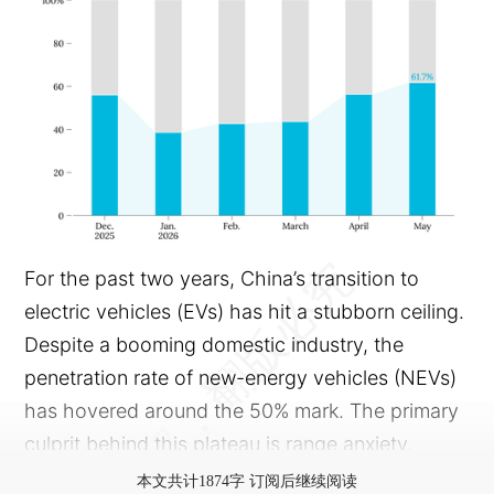
For the past two years, China’s transition to
electric vehicles (EVs) has hit a stubborn ceiling.
Despite a booming domestic industry, the
penetration rate of new-energy vehicles (NEVs)
has hovered around the 50% mark. The primary
culprit behind this plateau is range anxiety.
本文共计1874字 订阅后继续阅读